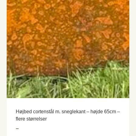
Højbed cortenstål m. sneglekant – højde 65cm –
flere størrelser
–