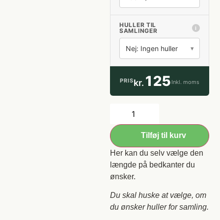
HULLER TIL
ℹ
SAMLINGER
▾
125
PRIS
kr.
Inkl. moms
Tilføj til kurv
Her kan du selv vælge den
længde på bedkanter du
ønsker.
Du skal huske at vælge, om
du ønsker huller for samling.