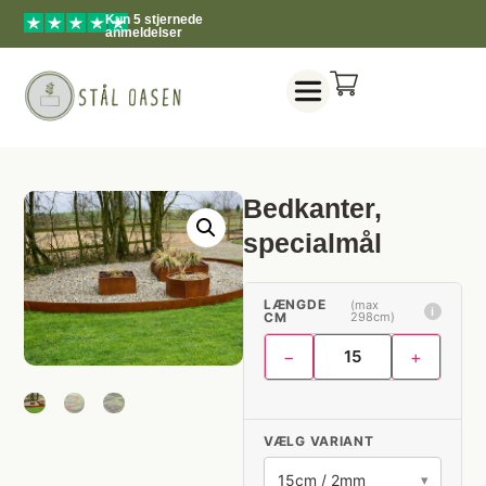
Kun 5 stjernede
anmeldelser
Bedkanter,
specialmål
LÆNGDE
(max
ℹ
CM
298cm)
−
+
VÆLG VARIANT
▾