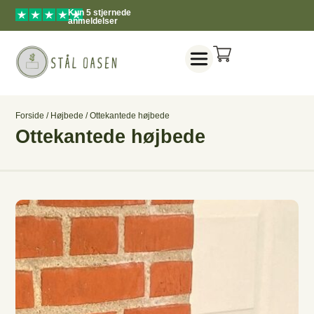
Kun 5 stjernede
anmeldelser
Forside
/
Højbede
/ Ottekantede højbede
Ottekantede højbede